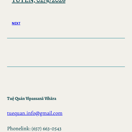
NEXT
Tuệ Quán Vipassanā Vihāra
tuequan.info@gmail.com
Phonelink: (657) 663-0543