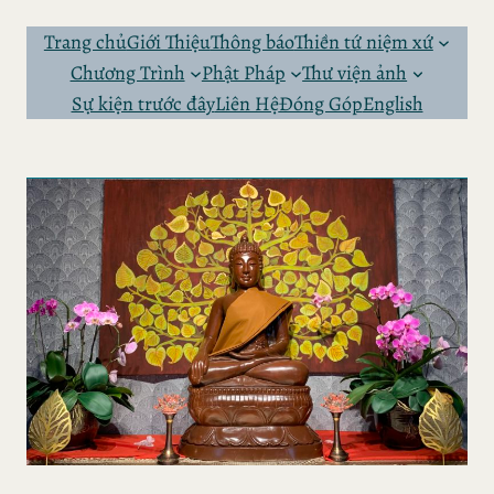
Skip
to
Trang chủ
Giới Thiệu
Thông báo
Thiền tứ niệm xứ
content
Chương Trình
Phật Pháp
Thư viện ảnh
Sự kiện trước đây
Liên Hệ
Đóng Góp
English